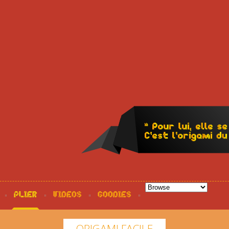
PLIER
VIDEOS
GOODIES
ORIGAMI FACILE