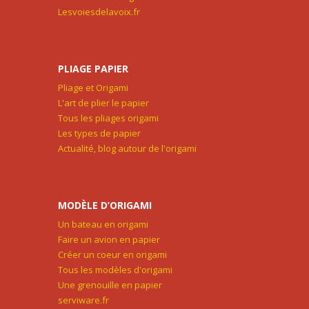
Lesvoiesdelavoix.fr
PLIAGE PAPIER
Pliage et Origami
L'art de plier le papier
Tous les pliages origami
Les types de papier
Actualité, blog autour de l'origami
MODÈLE D’ORIGAMI
Un bateau en origami
Faire un avion en papier
Créer un coeur en origami
Tous les modèles d'origami
Une grenouille en papier
serviware.fr