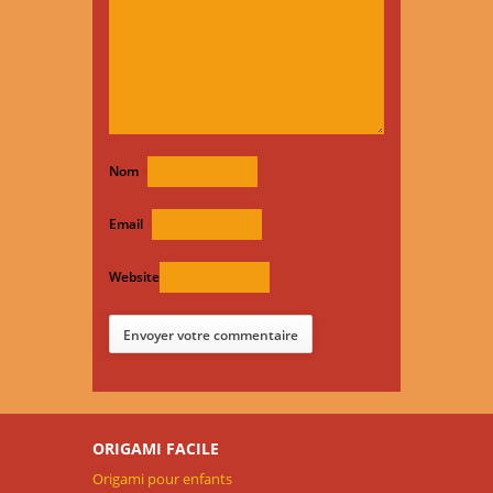
Nom
*
Email
*
Website
ORIGAMI FACILE
Origami pour enfants