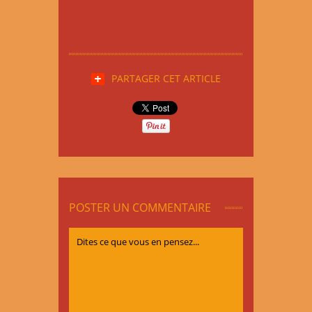
PARTAGER CET ARTICLE
POSTER UN COMMENTAIRE