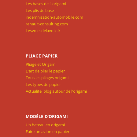
Les bases de l' origami
Les plis de base
indemnisation-automobile.com
renault-consulting.com
Lesvoiesdelavoix.fr
PLIAGE PAPIER
Pliage et Origami
L'art de plier le papier
Tous les pliages origami
Les types de papier
Actualité, blog autour de l'origami
MODÈLE D’ORIGAMI
Un bateau en origami
Faire un avion en papier