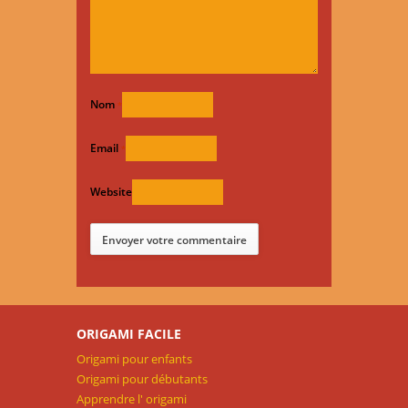
Nom
*
Email
*
Website
ORIGAMI FACILE
Origami pour enfants
Origami pour débutants
Apprendre l' origami