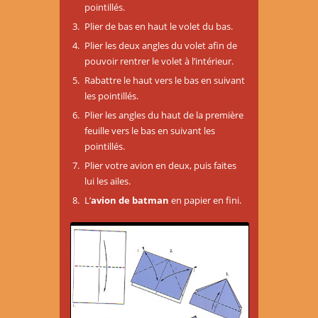
pointillés.
Plier de bas en haut le volet du bas.
Plier les deux angles du volet afin de
pouvoir rentrer le volet à l’intérieur.
Rabattre le haut vers le bas en suivant
les pointillés.
Plier les angles du haut de la première
feuille vers le bas en suivant les
pointillés.
Plier votre avion en deux, puis faites
lui les ailes.
L’
avion de batman
en papier en fini.