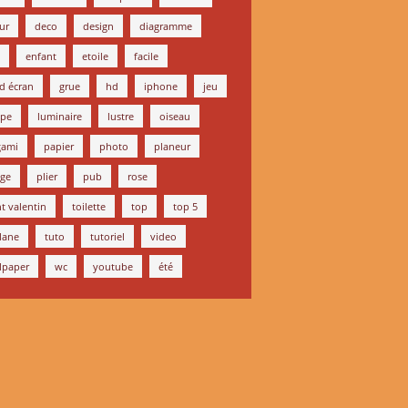
ur
deco
design
diagramme
enfant
etoile
facile
d écran
grue
hd
iphone
jeu
mpe
luminaire
lustre
oiseau
gami
papier
photo
planeur
age
plier
pub
rose
nt valentin
toilette
top
top 5
plane
tuto
tutoriel
video
lpaper
wc
youtube
été