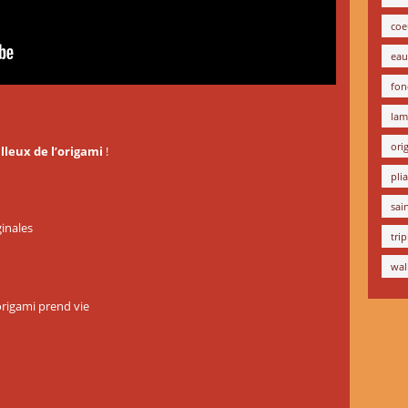
coe
eau
fon
la
ori
leux de l’origami
!
pli
sai
ginales
tri
wal
origami prend vie