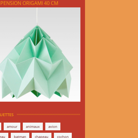
PENSION ORIGAMI 40 CM
QUETTES
amour
animaux
avion
eau
batman
chapeau
cochon