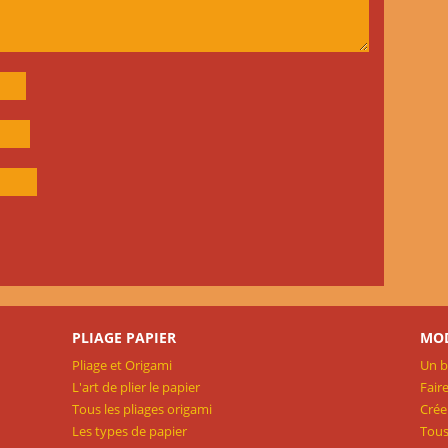
PLIAGE PAPIER
MOD
Pliage et Origami
Un b
L'art de plier le papier
Fair
Tous les pliages origami
Crée
Les types de papier
Tous