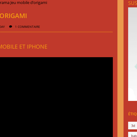
SUS
’ORIGAMI
DAY
1 COMMENTAIRE
OBILE ET IPHONE
ÉTI
3d
bat