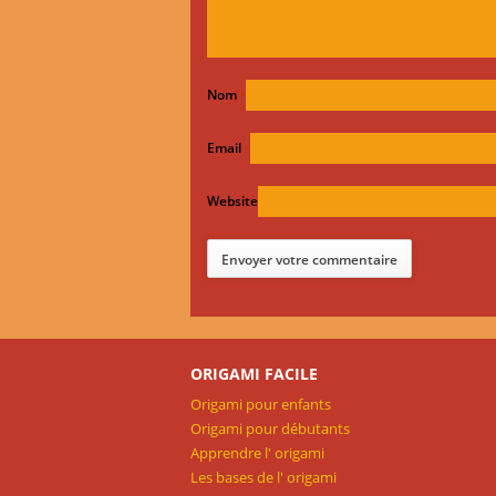
Nom
*
Email
*
Website
ORIGAMI FACILE
Origami pour enfants
Origami pour débutants
Apprendre l' origami
Les bases de l' origami